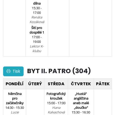
dílna
15:30 -
17:00
Renáta
Kozáková
Šití pro
dospělé 1
17:00 -
19:00
Lektor K-
klubu
BYT II. PATRO (304)
Tisk
PONDĚLÍ
ÚTERÝ
STŘEDA
ČTVRTEK
PÁTEK
Němčina
Fotografický
„Hustá“
pro
kroužek
angličtina
začátečníky
15:00 - 17:00
aneb malé
14:30 - 15:30
Hana
„doučko“
Lucie
Kalvachová
15:30 - 16:30