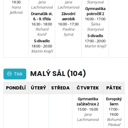
19:30
Jana
Jana
Starsyová
Hana
Lachmanová
Lachmanová
Gymnastika
Ježková
Dramaťák st.
Závodní
pokročilí 2
6. - 9. třída
aerobik
16:00 - 17:00
16:30 - 18:00
16:00 - 17:30
Šárka
Richard
Pavlína
Starsyová
Koníř
Sytná
S-divadlo
S-divadlo
17:00 - 20:00
18:00 - 20:00
Martin Krejčí
Martin Krejčí
MALÝ SÁL (104)
Tisk
PONDĚLÍ
ÚTERÝ
STŘEDA
ČTVRTEK
PÁTEK
Gymnastika
Evropský
začátečnice 2
šerm
15:00 - 16:00
17:00 -
Jana
19:00
Lachmanová
Bohumil
Pleskač