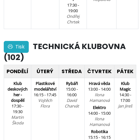
17:30 -
19:00
Ondřej
Chrtek
TECHNICKÁ KLUBOVNA
Tisk
(102)
PONDĚLÍ
ÚTERÝ
STŘEDA
ČTVRTEK
PÁTEK
Klub
Plastikové
Rybáři
Hravá věda
Klub
deskových
modelářství
15:00 -
13:00 - 14:00
Magic
her -
16:15 - 17:45
16:00
Ilona
14:30 -
dospělí
Vojtěch
David
Hamanová
17:00
17:30 -
Flora
Charvát
Jan Jireš
Elektro
19:30
14:00 - 15:00
Martin
Ilona
Škoda
Hamanová
Robotika
15:15 - 16:15