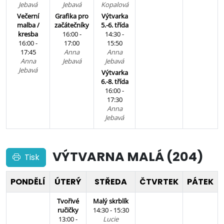
Jebavá
Jebavá
Kopalová
Večerní
Grafika pro
Výtvarka
malba /
začátečníky
5.-6. třída
kresba
16:00 -
14:30 -
16:00 -
17:00
15:50
17:45
Anna
Anna
Anna
Jebavá
Jebavá
Jebavá
Výtvarka
6.-8. třída
16:00 -
17:30
Anna
Jebavá
VÝTVARNA MALÁ (204)
Tisk
PONDĚLÍ
ÚTERÝ
STŘEDA
ČTVRTEK
PÁTEK
Tvořivé
Malý skrblík
ručičky
14:30 - 15:30
13:00 -
Lucie