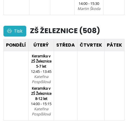
14:00 - 15:30
Martin Škoda
ZŠ ŽELEZNICE (508)
Tisk
PONDĚLÍ
ÚTERÝ
STŘEDA
ČTVRTEK
PÁTEK
Keramika v
ZŠ Železnice
5-7 let
12:45 - 13:45
Kateřina
Pospíšilová
Keramika v
ZŠ Železnice
8-12 let
14:00 - 15:15
Kateřina
Pospíšilová