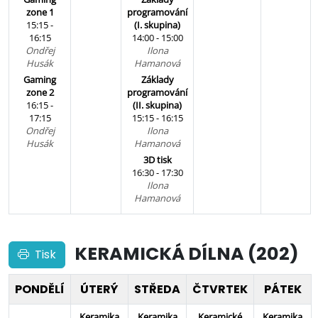
zone 1
programování
15:15 -
(I. skupina)
16:15
14:00 - 15:00
Ondřej
Ilona
Husák
Hamanová
Gaming
Základy
zone 2
programování
16:15 -
(II. skupina)
17:15
15:15 - 16:15
Ondřej
Ilona
Husák
Hamanová
3D tisk
16:30 - 17:30
Ilona
Hamanová
KERAMICKÁ DÍLNA (202)
Tisk
PONDĚLÍ
ÚTERÝ
STŘEDA
ČTVRTEK
PÁTEK
Keramika
Keramika
Keramické
Keramika