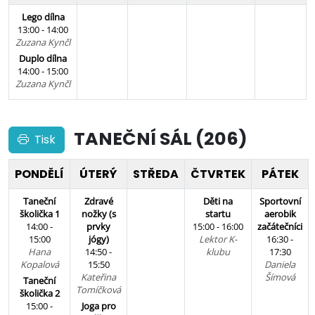
Lego dílna
13:00 - 14:00
Zuzana Kynčl
Duplo dílna
14:00 - 15:00
Zuzana Kynčl
TANEČNÍ SÁL (206)
Tisk
PONDĚLÍ
ÚTERÝ
STŘEDA
ČTVRTEK
PÁTEK
Taneční
Zdravé
Děti na
Sportovní
školička 1
nožky (s
startu
aerobik
14:00 -
prvky
15:00 - 16:00
začátečníci
15:00
jógy)
Lektor K-
16:30 -
Hana
14:50 -
klubu
17:30
Kopalová
15:50
Daniela
Kateřina
Šímová
Taneční
Tomíčková
školička 2
15:00 -
Joga pro