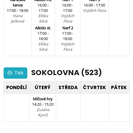
tance
16:00 -
16:00 -
16:00 - 17:00
17:00 - 18:00
17:00
17:00
Vojtěch Flora
Hana
Eliška
Vojtěch
Ježková
Silná
Flora
Aikido st.
Nerf 2
17:00 -
17:00 -
18:00
18:00
Eliška
Vojtěch
Silná
Flora
SOKOLOVNA (523)
Tisk
PONDĚLÍ
ÚTERÝ
STŘEDA
ČTVRTEK
PÁTEK
Míčové hry
14:20 - 15:20
Zuzana
Kynčl