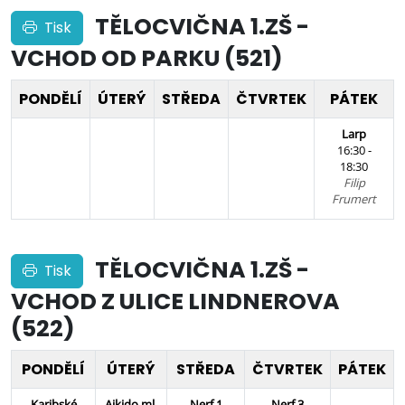
TĚLOCVIČNA 1.ZŠ -
Tisk
VCHOD OD PARKU (521)
PONDĚLÍ
ÚTERÝ
STŘEDA
ČTVRTEK
PÁTEK
Larp
16:30 -
18:30
Filip
Frumert
TĚLOCVIČNA 1.ZŠ -
Tisk
VCHOD Z ULICE LINDNEROVA
(522)
PONDĚLÍ
ÚTERÝ
STŘEDA
ČTVRTEK
PÁTEK
Karibské
Aikido ml.
Nerf 1
Nerf 3