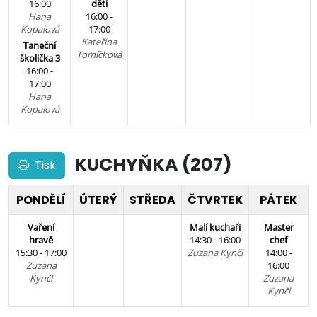
16:00
děti
Hana
16:00 -
Kopalová
17:00
Kateřina
Taneční
Tomíčková
školička 3
16:00 -
17:00
Hana
Kopalová
KUCHYŇKA (207)
Tisk
PONDĚLÍ
ÚTERÝ
STŘEDA
ČTVRTEK
PÁTEK
Vaření
Malí kuchaři
Master
hravě
14:30 - 16:00
chef
15:30 - 17:00
Zuzana Kynčl
14:00 -
Zuzana
16:00
Kynčl
Zuzana
Kynčl