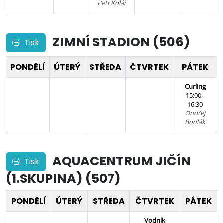
Petr Kolář
ZIMNÍ STADION (506)
Tisk
PONDĚLÍ
ÚTERÝ
STŘEDA
ČTVRTEK
PÁTEK
Curling
15:00 -
16:30
Ondřej
Bodlák
AQUACENTRUM JIČÍN
Tisk
(1.SKUPINA) (507)
PONDĚLÍ
ÚTERÝ
STŘEDA
ČTVRTEK
PÁTEK
Vodník