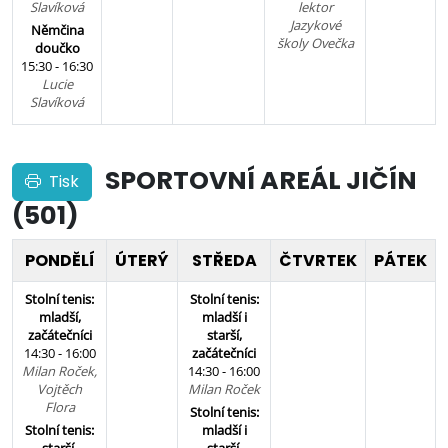
Slavíková
lektor
Jazykové
Němčina
školy Ovečka
doučko
15:30 - 16:30
Lucie
Slavíková
SPORTOVNÍ AREÁL JIČÍN
Tisk
(501)
PONDĚLÍ
ÚTERÝ
STŘEDA
ČTVRTEK
PÁTEK
Stolní tenis:
Stolní tenis:
mladší,
mladší i
začátečníci
starší,
14:30 - 16:00
začátečníci
Milan Roček,
14:30 - 16:00
Vojtěch
Milan Roček
Flora
Stolní tenis:
Stolní tenis:
mladší i