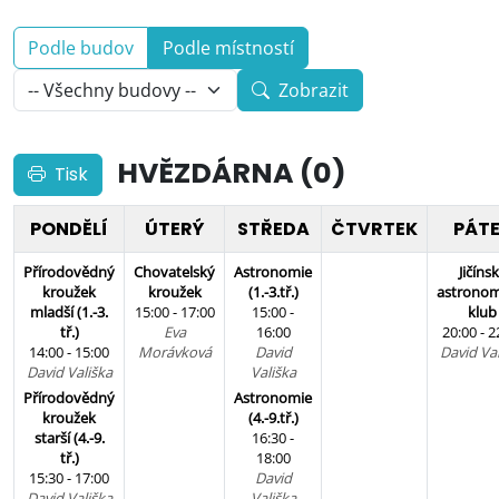
Podle budov
Podle místností
Zobrazit
HVĚZDÁRNA (0)
Tisk
PONDĚLÍ
ÚTERÝ
STŘEDA
ČTVRTEK
PÁT
Přírodovědný
Chovatelský
Astronomie
Jičíns
kroužek
kroužek
(1.-3.tř.)
astronom
mladší (1.-3.
15:00 - 17:00
15:00 -
klub
tř.)
Eva
16:00
20:00 - 2
14:00 - 15:00
Morávková
David
David Val
David Vališka
Vališka
Přírodovědný
Astronomie
kroužek
(4.-9.tř.)
starší (4.-9.
16:30 -
tř.)
18:00
15:30 - 17:00
David
David Vališka
Vališka