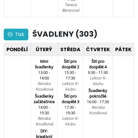
Tereza
Beranová
ŠVADLENY (303)
Tisk
PONDĚLÍ
ÚTERÝ
STŘEDA
ČTVRTEK
PÁTEK
Mini
Šití pro
Šití pro
švadlenky
dospělé 2
dospělé 4
13:00 -
15:30 -
9:30 - 11:30
14:00
17:30
Lektor K-
Renáta
Lektor K-
klubu
Kozáková
klubu
Švadlenky
Švadlenky
Šití pro
pokročilé
začátečnice
dospělé 3
16:00 - 17:30
14:00 -
17:30 -
Renáta
15:30
19:30
Kozáková
Renáta
Lektor K-
Kozáková
klubu
DIY-
kreativní