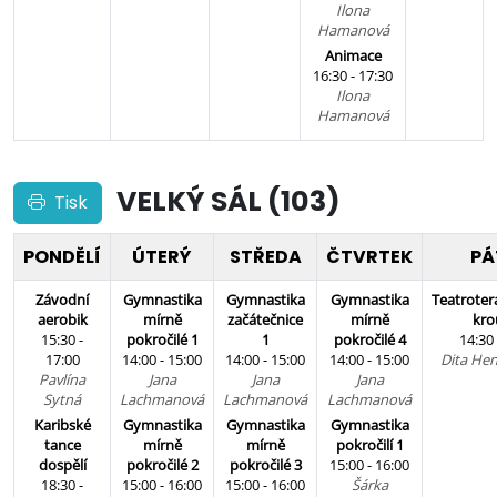
Ilona
Hamanová
Animace
16:30 - 17:30
Ilona
Hamanová
VELKÝ SÁL (103)
Tisk
PONDĚLÍ
ÚTERÝ
STŘEDA
ČTVRTEK
PÁ
Závodní
Gymnastika
Gymnastika
Gymnastika
Teatroter
aerobik
mírně
začátečnice
mírně
kro
15:30 -
pokročilé 1
1
pokročilé 4
14:30 
17:00
14:00 - 15:00
14:00 - 15:00
14:00 - 15:00
Dita He
Pavlína
Jana
Jana
Jana
Sytná
Lachmanová
Lachmanová
Lachmanová
Karibské
Gymnastika
Gymnastika
Gymnastika
tance
mírně
mírně
pokročilí 1
dospělí
pokročilé 2
pokročilé 3
15:00 - 16:00
18:30 -
15:00 - 16:00
15:00 - 16:00
Šárka