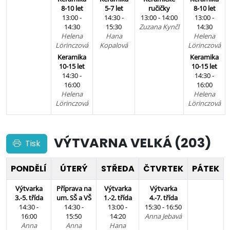
8-10 let
5-7 let
ručičky
8-10 let
13:00 -
14:30 -
13:00 - 14:00
13:00 -
14:30
15:30
Zuzana Kynčl
14:30
Helena
Hana
Helena
Lörinczová
Kopalová
Lörinczová
Keramika
Keramika
10-15 let
10-15 let
14:30 -
14:30 -
16:00
16:00
Helena
Helena
Lörinczová
Lörinczová
VÝTVARNA VELKÁ (203)
Tisk
PONDĚLÍ
ÚTERÝ
STŘEDA
ČTVRTEK
PÁTEK
Výtvarka
Příprava na
Výtvarka
Výtvarka
3.-5. třída
um. SŠ a VŠ
1.-2. třída
4.-7. třída
14:30 -
14:30 -
13:00 -
15:30 - 16:50
16:00
15:50
14:20
Anna Jebavá
Anna
Anna
Hana