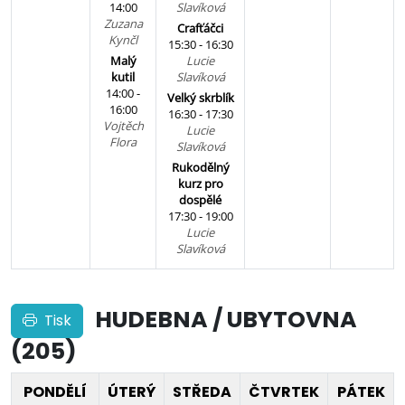
14:00
Slavíková
Zuzana
Crafťáčci
Kynčl
15:30 - 16:30
Malý
Lucie
kutil
Slavíková
14:00 -
Velký skrblík
16:00
16:30 - 17:30
Vojtěch
Lucie
Flora
Slavíková
Rukodělný
kurz pro
dospělé
17:30 - 19:00
Lucie
Slavíková
HUDEBNA / UBYTOVNA
Tisk
(205)
PONDĚLÍ
ÚTERÝ
STŘEDA
ČTVRTEK
PÁTEK