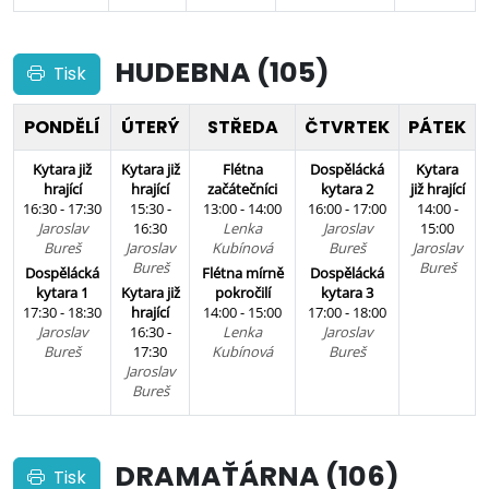
HUDEBNA (105)
Tisk
PONDĚLÍ
ÚTERÝ
STŘEDA
ČTVRTEK
PÁTEK
Kytara již
Kytara již
Flétna
Dospělácká
Kytara
hrající
hrající
začátečníci
kytara 2
již hrající
16:30 - 17:30
15:30 -
13:00 - 14:00
16:00 - 17:00
14:00 -
Jaroslav
16:30
Lenka
Jaroslav
15:00
Bureš
Jaroslav
Kubínová
Bureš
Jaroslav
Bureš
Bureš
Dospělácká
Flétna mírně
Dospělácká
kytara 1
Kytara již
pokročilí
kytara 3
17:30 - 18:30
hrající
14:00 - 15:00
17:00 - 18:00
Jaroslav
16:30 -
Lenka
Jaroslav
Bureš
17:30
Kubínová
Bureš
Jaroslav
Bureš
DRAMAŤÁRNA (106)
Tisk