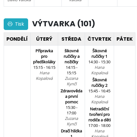
VÝTVARKA (101)
Tisk
PONDĚLÍ
ÚTERÝ
STŘEDA
ČTVRTEK
PÁTEK
Přípravka
šikovné
Šikovné
pro
ručičky a
ručičky 1
předškoláky
nožičky
14:30 - 15:30
15:15 - 16:15
14:15 -
Hana
Hana
15:15
Kopalová
Kopalová
Zuzana
Šikovné
Kynčl
ručičky 2
Zdravověda
15:45 - 16:45
a první
Hana
pomoc
Kopalová
15:30 -
Netradiční
17:00
tvoření pro
Zuzana
rodiče a děti
Kynčl
17:00 - 18:00
Dračí hlídka
Hana
1
Kopalová