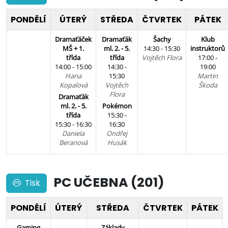
PONDĚLÍ
ÚTERÝ
STŘEDA
ČTVRTEK
PÁTEK
Dramaťáček
Dramaťák
Šachy
Klub
MŠ + 1.
ml. 2. - 5.
14:30 - 15:30
instruktorů
třída
třída
Vojtěch Flora
17:00 -
14:00 - 15:00
14:30 -
19:00
Hana
15:30
Martin
Kopalová
Vojtěch
Škoda
Flora
Dramaťák
ml. 2. - 5.
Pokémon
třída
15:30 -
15:30 - 16:30
16:30
Daniela
Ondřej
Beranová
Husák
PC UČEBNA (201)
Tisk
PONDĚLÍ
ÚTERÝ
STŘEDA
ČTVRTEK
PÁTEK
Gaming
Základy