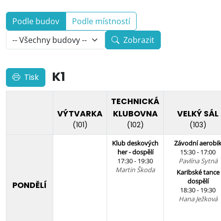
Podle budov
Podle místností
Zobrazit
K1
Tisk
TECHNICKÁ
VÝTVARKA
KLUBOVNA
VELKÝ SÁL
(101)
(102)
(103)
Klub deskových
Závodní aerobi
her - dospělí
15:30 - 17:00
17:30 - 19:30
Pavlína Sytná
Martin Škoda
Karibské tance
dospělí
PONDĚLÍ
18:30 - 19:30
Hana Ježková