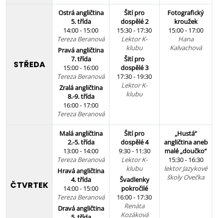
Ostrá angličtina
Šití pro
Fotografický
5. třída
dospělé 2
kroužek
14:00 - 15:00
15:30 - 17:30
15:00 - 17:00
Tereza Beranová
Lektor K-
Hana
klubu
Kalvachová
Pravá angličtina
7. třída
Šití pro
STŘEDA
15:00 - 16:00
dospělé 3
Tereza Beranová
17:30 - 19:30
Lektor K-
Zralá angličtina
klubu
8.-9. třída
16:00 - 17:00
Tereza Beranová
Malá angličtina
Šití pro
„Hustá“
2.-5. třída
dospělé 4
angličtina aneb
13:00 - 14:00
9:30 - 11:30
malé „doučko“
Tereza Beranová
Lektor K-
15:30 - 16:30
klubu
lektor Jazykové
Hravá angličtina
školy Ovečka
4. třída
Švadlenky
ČTVRTEK
14:00 - 15:00
pokročilé
Tereza Beranová
16:00 - 17:30
Renáta
Dravá angličtina
Kozáková
5. třída