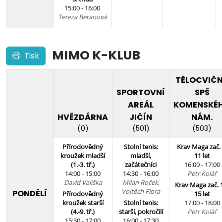
15:00 - 16:00
Tereza Beranová
MIMO K-KLUB
Tisk
TĚLOCVIČ
SPORTOVNÍ
SPŠ
AREÁL
KOMENSKÉ
HVĚZDÁRNA
JIČÍN
NÁM.
(0)
(501)
(503)
Přírodovědný
Stolní tenis:
Krav Maga zač. 
kroužek mladší
mladší,
11 let
(1.-3. tř.)
začátečníci
16:00 - 17:00
14:00 - 15:00
14:30 - 16:00
Petr Kolář
David Vališka
Milan Roček,
Krav Maga zač. 
Vojtěch Flora
PONDĚLÍ
Přírodovědný
15 let
kroužek starší
Stolní tenis:
17:00 - 18:00
(4.-9. tř.)
starší, pokročilí
Petr Kolář
15:30 - 17:00
16:00 - 17:30