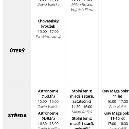
David Vališka
Milan Roček,
Vojtěch Flora
Chovatelský
kroužek
15:00 - 17:00
Eva Morávková
ÚTERÝ
Astronomie
Stolní tenis:
Krav Maga pokr.
(1.-3.tř.)
mladší i starší,
11 let
15:00 - 16:00
začátečníci
16:00 - 17:00
David Vališka
14:30 - 16:00
Petr Kolář
Milan Roček
Astronomie
Krav Maga pok
STŘEDA
(4.-9.tř.)
Stolní tenis:
11-15 let
16:30 - 18:00
mladší i starší,
17:00 - 18:00
David Vališka
pokročilí
Petr Kolář