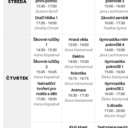
STŘEDA
první pomoc
pokročilé 3
15:30 - 17:00
15:00 - 16:00
Zuzana Kynčl
Jana Lachmanov
Dračí hlídka 1
Závodní aerobi
17:30 - 19:00
16:00 - 17:30
Ondřej Chrtek
Pavlína Sytná
Šikovné ručičky
Hravá věda
Gymnastika mír
1
13:00 - 14:00
pokročilé 4
14:30 - 15:30
Ilona Hamanová
14:00 - 15:00
Hana Kopalová
Jana Lachmanov
Elektro
Šikovné ručičky
14:00 - 15:00
Gymnastika
2
Ilona Hamanová
pokročilí 1
15:45 - 16:45
15:00 - 16:00
Robotika
Hana Kopalová
Šárka Starsyová
ČTVRTEK
15:15 - 16:15
Netradiční
Ilona Hamanová
Gymnastika
tvoření pro
pokročilí 2
Animace
rodiče a děti
16:00 - 17:00
16:30 - 17:30
17:00 - 18:00
Šárka Starsyová
Ilona Hamanová
Hana Kopalová
S-divadlo
17:00 - 20:00
Martin Krejčí
Klub Magic
Teatroteraupeuti