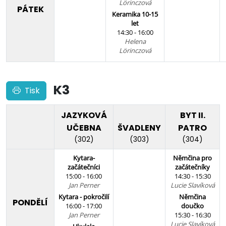
Lörinczová
PÁTEK
Keramika 10-15
let
14:30 - 16:00
Helena
Lörinczová
K3
Tisk
JAZYKOVÁ
BYT II.
UČEBNA
ŠVADLENY
PATRO
(302)
(303)
(304)
Kytara-
Němčina pro
začátečníci
začátečníky
15:00 - 16:00
14:30 - 15:30
Jan Perner
Lucie Slavíková
Kytara - pokročilí
Němčina
PONDĚLÍ
16:00 - 17:00
doučko
Jan Perner
15:30 - 16:30
Lucie Slavíková