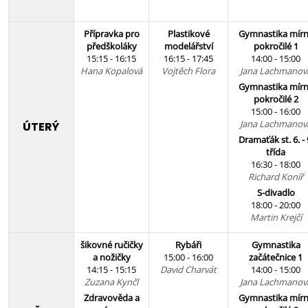
Přípravka pro
Plastikové
Gymnastika mír
předškoláky
modelářství
pokročilé 1
15:15 - 16:15
16:15 - 17:45
14:00 - 15:00
Hana Kopalová
Vojtěch Flora
Jana Lachmanov
Gymnastika mír
pokročilé 2
15:00 - 16:00
Jana Lachmanov
ÚTERÝ
Dramaťák st. 6. - 
třída
16:30 - 18:00
Richard Koníř
S-divadlo
18:00 - 20:00
Martin Krejčí
šikovné ručičky
Rybáři
Gymnastika
a nožičky
15:00 - 16:00
začátečnice 1
14:15 - 15:15
David Charvát
14:00 - 15:00
Zuzana Kynčl
Jana Lachmanov
Zdravověda a
Gymnastika mír